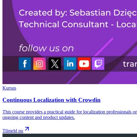
Kursus
Continuous Localization with Crowdin
This course provides a practical guide for localization professionals 
ongoing content and product updates.
Tilmeld nu