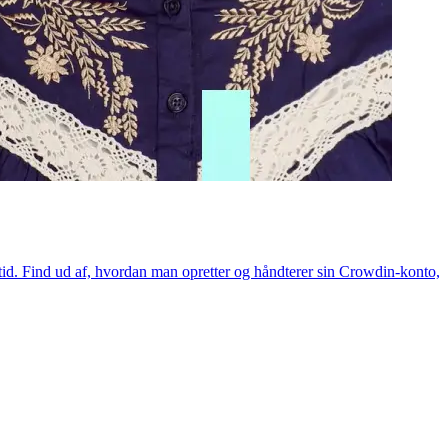
ltid. Find ud af, hvordan man opretter og håndterer sin Crowdin-konto,