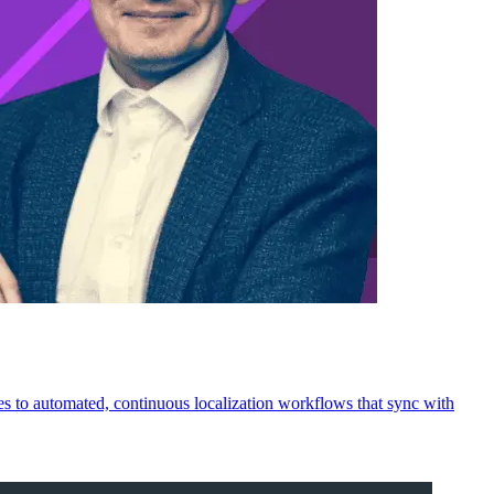
les to automated, continuous localization workflows that sync with